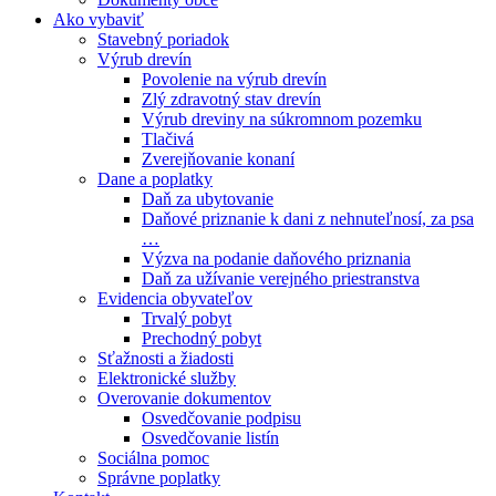
Ako vybaviť
Stavebný poriadok
Výrub drevín
Povolenie na výrub drevín
Zlý zdravotný stav drevín
Výrub dreviny na súkromnom pozemku
Tlačivá
Zverejňovanie konaní
Dane a poplatky
Daň za ubytovanie
Daňové priznanie k dani z nehnuteľnosí, za psa
…
Výzva na podanie daňového priznania
Daň za užívanie verejného priestranstva
Evidencia obyvateľov
Trvalý pobyt
Prechodný pobyt
Sťažnosti a žiadosti
Elektronické služby
Overovanie dokumentov
Osvedčovanie podpisu
Osvedčovanie listín
Sociálna pomoc
Správne poplatky