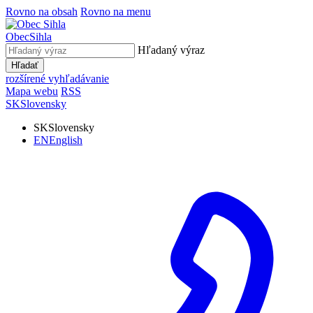
Rovno na obsah
Rovno na menu
Obec
Sihla
Hľadaný výraz
Hľadať
rozšírené vyhľadávanie
Mapa webu
RSS
SK
Slovensky
SK
Slovensky
EN
English