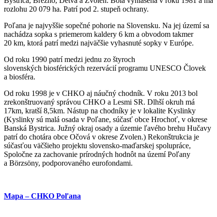
Bystrica, Brezno, Detva a Zvolen. Bola vyhlásená v roku 1981 a má
rozlohu 20 079 ha. Patrí pod 2. stupeň ochrany.
Poľana je najvyššie sopečné pohorie na Slovensku. Na jej území sa
nachádza sopka s priemerom kaldery 6 km a obvodom takmer
20 km, ktorá patrí medzi najväčšie vyhasnuté sopky v Európe.
Od roku 1990 patrí medzi jednu zo štyroch
slovenských biosférických rezervácií programu UNESCO Človek
a biosféra.
Od roku 1998 je v CHKO aj náučný chodník. V roku 2013 bol
zrekonštruovaný správou CHKO a Lesmi SR. Dlhší okruh má
17km, kratší 8,5km. Nástup na chodníky je v lokalite Kyslinky
(Kyslinky sú malá osada v Poľane, súčasť obce Hrochoť, v okrese
Banská Bystrica. Južný okraj osady a územie ľavého brehu Hučavy
patrí do chotára obce Očová v okrese Zvolen.) Rekonštrukcia je
súčasťou väčšieho projektu slovensko-maďarskej spolupráce,
Spoločne za zachovanie prírodných hodnôt na území Poľany
a Börzsöny, podporovaného eurofondami.
Mapa – CHKO Poľana