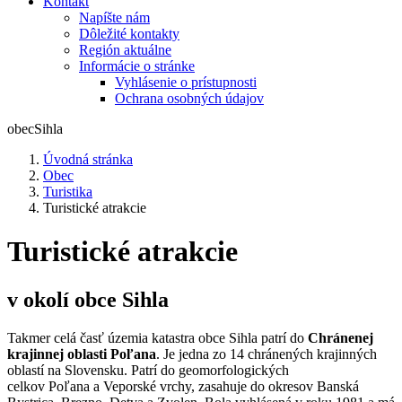
Kontakt
Napíšte nám
Dôležité kontakty
Región aktuálne
Informácie o stránke
Vyhlásenie o prístupnosti
Ochrana osobných údajov
obec
Sihla
Úvodná stránka
Obec
Turistika
Turistické atrakcie
Turistické atrakcie
v okolí obce Sihla
Takmer celá časť územia katastra obce Sihla patrí do
Chránenej
krajinnej oblasti Poľana
. Je jedna zo 14 chránených krajinných
oblastí na Slovensku. Patrí do geomorfologických
celkov Poľana a Veporské vrchy, zasahuje do okresov Banská