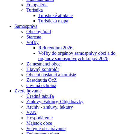
Fotogaléria
Turistika
Turistické atrakcie
Turistická mapa
Samospráva
Obecný úrad
Starosta
Voľby
Referendum 2026
Voľby do orgánov samosprávy obcí a do
orgánov samosprávnych krajov 2026
Zamestnanci obce
Hlavný kontrolór
Obecní poslanci a komisie
Zasadnutia OcZ
Civilná ochrana
Zverejňovanie
Úradná tabuľa
Zmluvy, Faktúry, Objednávky
Archív - zmluvy, faktúry
VZN
Hospodárenie
Majetok obce
Verejné obstarávanie
Dokumenty obce