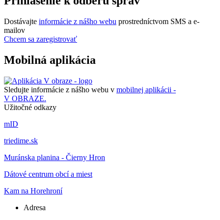
Prihlásenie k odberu správ
Dostávajte
informácie z nášho webu
prostredníctvom SMS a e-
mailov
Chcem sa zaregistrovať
Mobilná aplikácia
Sledujte informácie z nášho webu v
mobilnej aplikácii -
V OBRAZE.
Užitočné odkazy
mID
triedime.sk
Muránska planina - Čierny Hron
Dátové centrum obcí a miest
Kam na Horehroní
Adresa