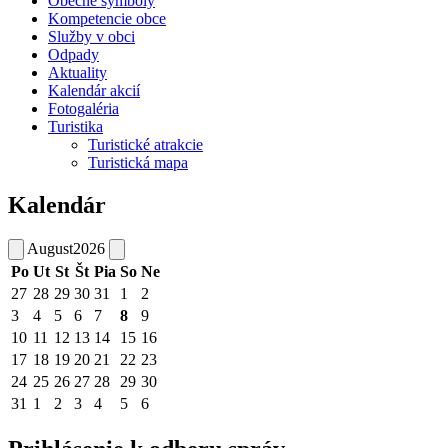
Obecné symboly
Kompetencie obce
Služby v obci
Odpady
Aktuality
Kalendár akcií
Fotogaléria
Turistika
Turistické atrakcie
Turistická mapa
Kalendár
August
2026
Po
Ut
St
Št
Pia
So
Ne
27
28
29
30
31
1
2
3
4
5
6
7
8
9
10
11
12
13
14
15
16
17
18
19
20
21
22
23
24
25
26
27
28
29
30
31
1
2
3
4
5
6