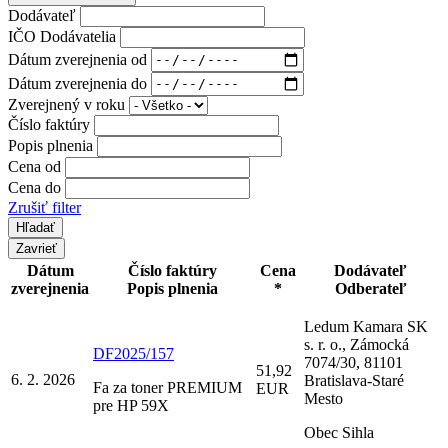
Dodávateľ
IČO Dodávatelia
Dátum zverejnenia od
Dátum zverejnenia do
Zverejnený v roku
Číslo faktúry
Popis plnenia
Cena od
Cena do
Zrušiť filter
Zavrieť
Dátum
Číslo faktúry
Cena
Dodávateľ
zverejnenia
Popis plnenia
*
Odberateľ
Ledum Kamara SK
s. r. o., Zámocká
DF2025/157
7074/30, 81101
51,92
6. 2. 2026
Bratislava-Staré
Fa za toner PREMIUM
EUR
Mesto
pre HP 59X
Obec Sihla