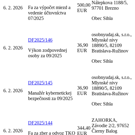
Nálepkova 1188/5,
500,00
Fa za výpočet miezd a
6. 2. 2026
97701 Brezno
EUR
vedenie účtovníctva
07/2025
Obec Sihla
osobnyudaj.sk, s.r.o.,
DF2025/146
Mlynské nivy
36,90
18890/5, 82109
6. 2. 2026
Výkon zodpovednej
EUR
Bratislava-Ružinov
osoby za 09/2025
Obec Sihla
osobnyudaj.sk, s.r.o.,
DF2025/145
Mlynské nivy
36,90
18890/5, 82109
6. 2. 2026
Manažér kybernetickej
EUR
Bratislava-Ružinov
bezpečnosti za 09/2025
Obec Sihla
ZAHORKA,
DF2025/144
Závodie 2/2, 97652
344,40
6. 2. 2026
Čierny Balog
Fa za zber a odvoz TKO
EUR