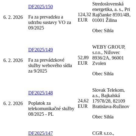
Stredoslovenská
DF2025/150
energetika, a. s., Pri
124,32
Rajčianke 8591/4B,
Fa za prevadzku a
6. 2. 2026
EUR
01001 Žilina
udrzbu sustavy VO za
09/2025
Obec Sihla
WEBY GROUP,
DF2025/149
s.r.o., Nižovec
52,89
8936/2A, 96001
Fa za prevádzkové
6. 2. 2026
EUR
Zvolen
služby webového sídla
za 9/2025
Obec Sihla
Slovak Telekom,
DF2025/148
a.s., Bajkalská
24,62
17978/28, 82109
Poplatok za
6. 2. 2026
EUR
Bratislava-Ružinov
telekomunikačné služby
08/2025 - PL
Obec Sihla
DF2025/147
CGR s.r.o.,