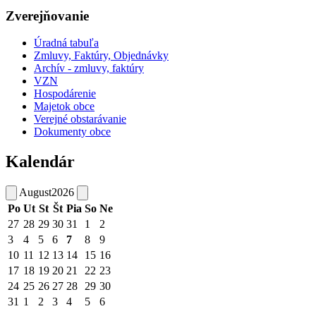
Zverejňovanie
Úradná tabuľa
Zmluvy, Faktúry, Objednávky
Archív - zmluvy, faktúry
VZN
Hospodárenie
Majetok obce
Verejné obstarávanie
Dokumenty obce
Kalendár
August
2026
Po
Ut
St
Št
Pia
So
Ne
27
28
29
30
31
1
2
3
4
5
6
7
8
9
10
11
12
13
14
15
16
17
18
19
20
21
22
23
24
25
26
27
28
29
30
31
1
2
3
4
5
6