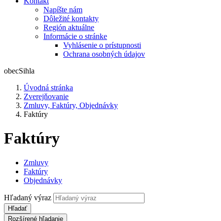
Kontakt
Napíšte nám
Dôležité kontakty
Región aktuálne
Informácie o stránke
Vyhlásenie o prístupnosti
Ochrana osobných údajov
obec
Sihla
Úvodná stránka
Zverejňovanie
Zmluvy, Faktúry, Objednávky
Faktúry
Faktúry
Zmluvy
Faktúry
Objednávky
Hľadaný výraz
Hľadať
Rozšírené hľadanie