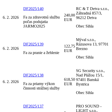
DF2025/140
RC & T Detva s.r.o.,
Záhradná 857/3,
240,00
Fa za zdravotnú službu
6. 2. 2026
96212 Detva
EUR
počas podujatia
JARMO2025
Obec Sihla
Mýval s.r.o.,
DF2025/139
Rázusova 13, 97701
122,75
6. 2. 2026
Brezno
EUR
Fa za pranie a žehlenie
Obec Sihla
SG Security s.r.o.,
DF2025/138
Nad Plážou 15/1,
618,50
97401 Banská
6. 2. 2026
Fa za priamy výkon
EUR
Bystrica
činnosti strážnej služby
Obec Sihla
DF2025/137
PRO SOUND -
LIGHT s.r.o.,