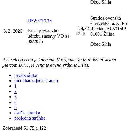
Obec Sihla
Stredoslovenská
DF2025/133
energetika, a. s., Pri
124,32
Rajčianke 8591/4B,
Fa za prevadzku a
6. 2. 2026
EUR
01001 Žilina
udrzbu sustavy VO za
08/2025
Obec Sihla
* Uvedená cena je konečná. V prípade, že je zmluvná strana
platcom DPH, je cena uvedená vrátane DPH.
prvá stránka
predchádzajúca stránka
1
2
3
4
5
ďalšia stránka
posledná stránka
Zobrazené
51
-
75
z 422