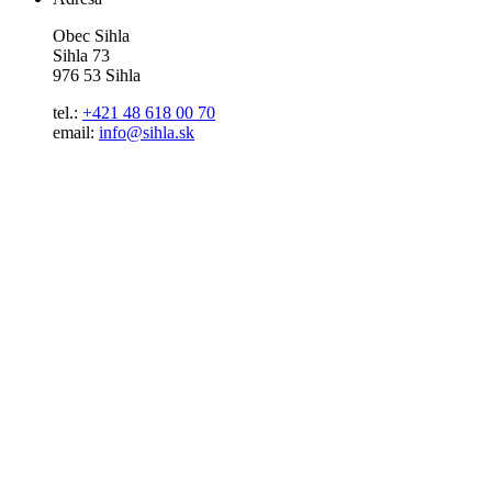
Obec Sihla
Sihla 73
976 53 Sihla
tel.:
+421 48 618 00 70
email:
info@sihla.sk