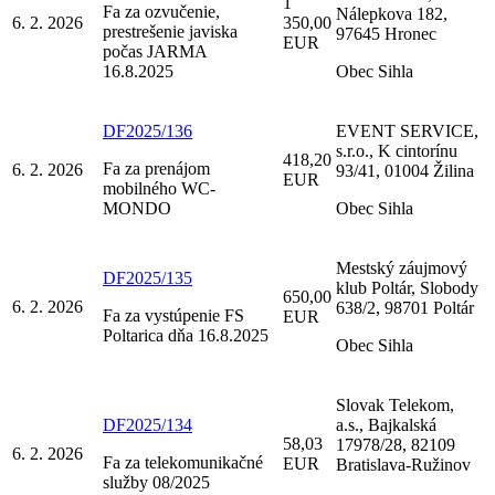
1
Fa za ozvučenie,
Nálepkova 182,
6. 2. 2026
350,00
prestrešenie javiska
97645 Hronec
EUR
počas JARMA
16.8.2025
Obec Sihla
DF2025/136
EVENT SERVICE,
s.r.o., K cintorínu
418,20
Fa za prenájom
6. 2. 2026
93/41, 01004 Žilina
EUR
mobilného WC-
MONDO
Obec Sihla
Mestský záujmový
DF2025/135
klub Poltár, Slobody
650,00
6. 2. 2026
638/2, 98701 Poltár
Fa za vystúpenie FS
EUR
Poltarica dňa 16.8.2025
Obec Sihla
Slovak Telekom,
DF2025/134
a.s., Bajkalská
58,03
17978/28, 82109
6. 2. 2026
Fa za telekomunikačné
EUR
Bratislava-Ružinov
služby 08/2025