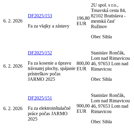
2U spol. s r.o.,
Trnavská cesta 84,
DF2025/153
82102 Bratislava -
196,80
6. 2. 2026
mestská časť
EUR
Fa za vlajky a zástavy
Ružinov
Obec Sihla
DF2025/152
Stanislav Rončák,
Lom nad Rimavicou
Fa za kosenie a úpravu
800,00
46, 97653 Lom nad
6. 2. 2026
trávnatej plochy, spájanie
EUR
Rimavicou
prístreškov počas
JARMO 2025
Obec Sihla
Stanislav Rončák,
DF2025/151
Lom nad Rimavicou
900,00
46, 97653 Lom nad
Fa za elektroinštalačné
6. 2. 2026
EUR
Rimavicou
práce počas JARMO
2025
Obec Sihla