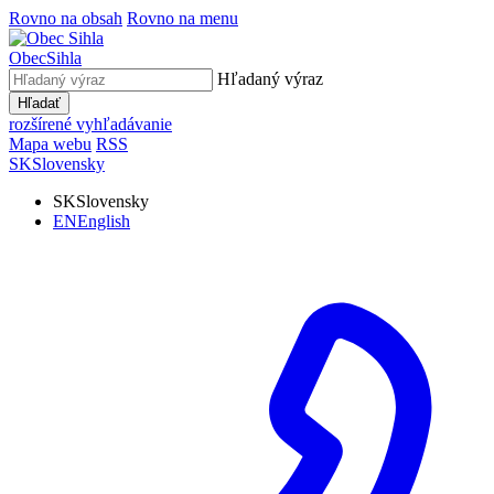
Rovno na obsah
Rovno na menu
Obec
Sihla
Hľadaný výraz
Hľadať
rozšírené vyhľadávanie
Mapa webu
RSS
SK
Slovensky
SK
Slovensky
EN
English