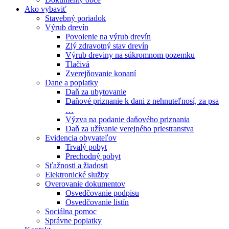
Ako vybaviť
Stavebný poriadok
Výrub drevín
Povolenie na výrub drevín
Zlý zdravotný stav drevín
Výrub dreviny na súkromnom pozemku
Tlačivá
Zverejňovanie konaní
Dane a poplatky
Daň za ubytovanie
Daňové priznanie k dani z nehnuteľnosí, za psa
…
Výzva na podanie daňového priznania
Daň za užívanie verejného priestranstva
Evidencia obyvateľov
Trvalý pobyt
Prechodný pobyt
Sťažnosti a žiadosti
Elektronické služby
Overovanie dokumentov
Osvedčovanie podpisu
Osvedčovanie listín
Sociálna pomoc
Správne poplatky