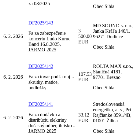
za 08/2025
Obec Sihla
DF2025/143
MD SOUND s. r. o.,
3
Janka Kráľa 140/1,
Fa za zabezpečenie
6. 2. 2026
500,00
96271 Dudince
koncertu Ludo Kuruc
EUR
Band 16.8.2025,
Obec Sihla
JARMO 2025
DF2025/142
ROLTA MAX s.r.o.,
Staničná 4181,
107,53
Fa za tovar podľa obj. -
6. 2. 2026
97701 Brezno
EUR
skrutky, matice,
podložky
Obec Sihla
DF2025/141
Stredoslovenská
energetika, a. s., Pri
Fa za dodávku a
33,12
Rajčianke 8591/4B,
6. 2. 2026
distribúciu elektriny
EUR
01001 Žilina
dočasný odber, ihrisko -
JARMO 2025
Obec Sihla