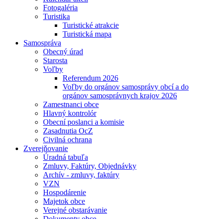
Fotogaléria
Turistika
Turistické atrakcie
Turistická mapa
Samospráva
Obecný úrad
Starosta
Voľby
Referendum 2026
Voľby do orgánov samosprávy obcí a do
orgánov samosprávnych krajov 2026
Zamestnanci obce
Hlavný kontrolór
Obecní poslanci a komisie
Zasadnutia OcZ
Civilná ochrana
Zverejňovanie
Úradná tabuľa
Zmluvy, Faktúry, Objednávky
Archív - zmluvy, faktúry
VZN
Hospodárenie
Majetok obce
Verejné obstarávanie
Dokumenty obce