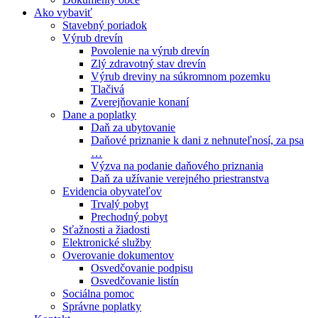
Ako vybaviť
Stavebný poriadok
Výrub drevín
Povolenie na výrub drevín
Zlý zdravotný stav drevín
Výrub dreviny na súkromnom pozemku
Tlačivá
Zverejňovanie konaní
Dane a poplatky
Daň za ubytovanie
Daňové priznanie k dani z nehnuteľnosí, za psa
…
Výzva na podanie daňového priznania
Daň za užívanie verejného priestranstva
Evidencia obyvateľov
Trvalý pobyt
Prechodný pobyt
Sťažnosti a žiadosti
Elektronické služby
Overovanie dokumentov
Osvedčovanie podpisu
Osvedčovanie listín
Sociálna pomoc
Správne poplatky