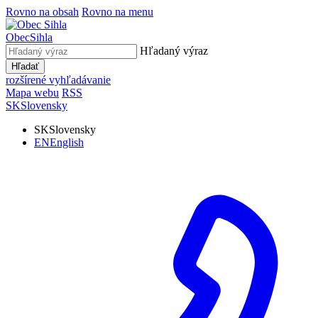
Rovno na obsah
Rovno na menu
Obec
Sihla
Hľadaný výraz
Hľadať
rozšírené vyhľadávanie
Mapa webu
RSS
SK
Slovensky
SK
Slovensky
EN
English