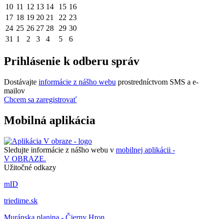
10
11
12
13
14
15
16
17
18
19
20
21
22
23
24
25
26
27
28
29
30
31
1
2
3
4
5
6
Prihlásenie k odberu správ
Dostávajte
informácie z nášho webu
prostredníctvom SMS a e-
mailov
Chcem sa zaregistrovať
Mobilná aplikácia
Sledujte informácie z nášho webu v
mobilnej aplikácii -
V OBRAZE.
Užitočné odkazy
mID
triedime.sk
Muránska planina - Čierny Hron