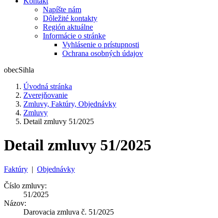
Kontakt
Napíšte nám
Dôležité kontakty
Región aktuálne
Informácie o stránke
Vyhlásenie o prístupnosti
Ochrana osobných údajov
obec
Sihla
Úvodná stránka
Zverejňovanie
Zmluvy, Faktúry, Objednávky
Zmluvy
Detail zmluvy 51/2025
Detail zmluvy 51/2025
Faktúry
|
Objednávky
Číslo zmluvy:
51/2025
Názov:
Darovacia zmluva č. 51/2025