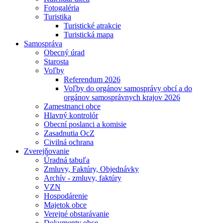
Fotogaléria
Turistika
Turistické atrakcie
Turistická mapa
Samospráva
Obecný úrad
Starosta
Voľby
Referendum 2026
Voľby do orgánov samosprávy obcí a do
orgánov samosprávnych krajov 2026
Zamestnanci obce
Hlavný kontrolór
Obecní poslanci a komisie
Zasadnutia OcZ
Civilná ochrana
Zverejňovanie
Úradná tabuľa
Zmluvy, Faktúry, Objednávky
Archív - zmluvy, faktúry
VZN
Hospodárenie
Majetok obce
Verejné obstarávanie
Dokumenty obce