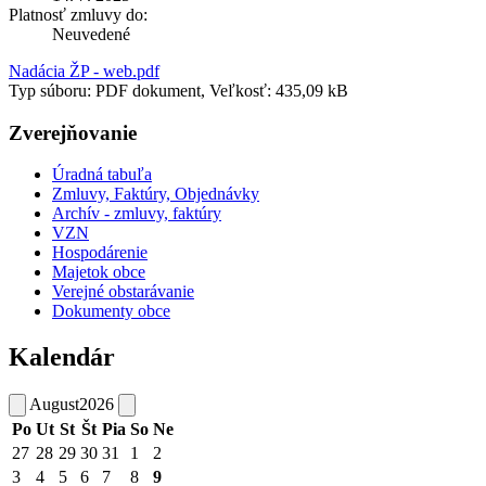
Platnosť zmluvy do:
Neuvedené
Nadácia ŽP - web.pdf
Typ súboru: PDF dokument, Veľkosť: 435,09 kB
Zverejňovanie
Úradná tabuľa
Zmluvy, Faktúry, Objednávky
Archív - zmluvy, faktúry
VZN
Hospodárenie
Majetok obce
Verejné obstarávanie
Dokumenty obce
Kalendár
August
2026
Po
Ut
St
Št
Pia
So
Ne
27
28
29
30
31
1
2
3
4
5
6
7
8
9