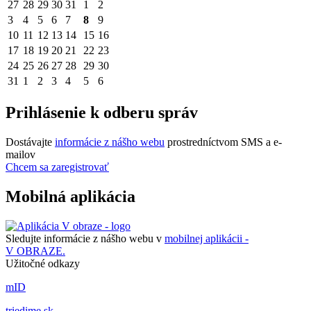
27
28
29
30
31
1
2
3
4
5
6
7
8
9
10
11
12
13
14
15
16
17
18
19
20
21
22
23
24
25
26
27
28
29
30
31
1
2
3
4
5
6
Prihlásenie k odberu správ
Dostávajte
informácie z nášho webu
prostredníctvom SMS a e-
mailov
Chcem sa zaregistrovať
Mobilná aplikácia
Sledujte informácie z nášho webu v
mobilnej aplikácii -
V OBRAZE.
Užitočné odkazy
mID
triedime.sk