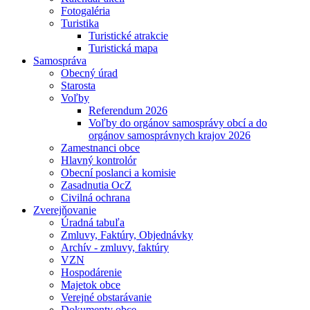
Fotogaléria
Turistika
Turistické atrakcie
Turistická mapa
Samospráva
Obecný úrad
Starosta
Voľby
Referendum 2026
Voľby do orgánov samosprávy obcí a do
orgánov samosprávnych krajov 2026
Zamestnanci obce
Hlavný kontrolór
Obecní poslanci a komisie
Zasadnutia OcZ
Civilná ochrana
Zverejňovanie
Úradná tabuľa
Zmluvy, Faktúry, Objednávky
Archív - zmluvy, faktúry
VZN
Hospodárenie
Majetok obce
Verejné obstarávanie
Dokumenty obce