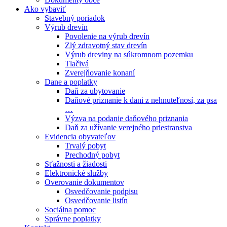
Ako vybaviť
Stavebný poriadok
Výrub drevín
Povolenie na výrub drevín
Zlý zdravotný stav drevín
Výrub dreviny na súkromnom pozemku
Tlačivá
Zverejňovanie konaní
Dane a poplatky
Daň za ubytovanie
Daňové priznanie k dani z nehnuteľnosí, za psa
…
Výzva na podanie daňového priznania
Daň za užívanie verejného priestranstva
Evidencia obyvateľov
Trvalý pobyt
Prechodný pobyt
Sťažnosti a žiadosti
Elektronické služby
Overovanie dokumentov
Osvedčovanie podpisu
Osvedčovanie listín
Sociálna pomoc
Správne poplatky