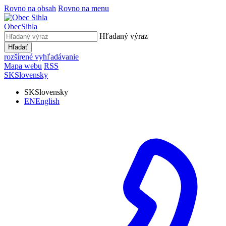
Rovno na obsah
Rovno na menu
Obec
Sihla
Hľadaný výraz
Hľadať
rozšírené vyhľadávanie
Mapa webu
RSS
SK
Slovensky
SK
Slovensky
EN
English