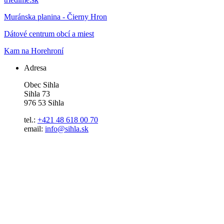
Muránska planina - Čierny Hron
Dátové centrum obcí a miest
Kam na Horehroní
Adresa
Obec Sihla
Sihla 73
976 53 Sihla
tel.:
+421 48 618 00 70
email:
info@sihla.sk