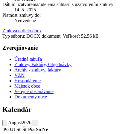
Dátum uzatvorenia/udelenia súhlasu s uzatvorením zmluvy:
14. 5. 2025
Platnosť zmluvy do:
Neuvedené
Zmluva o dielo.docx
Typ súboru: DOCX dokument, Veľkosť: 52,56 kB
Zverejňovanie
Úradná tabuľa
Zmluvy, Faktúry, Objednávky
Archív - zmluvy, faktúry
VZN
Hospodárenie
Majetok obce
Verejné obstarávanie
Dokumenty obce
Kalendár
August
2026
Po
Ut
St
Št
Pia
So
Ne