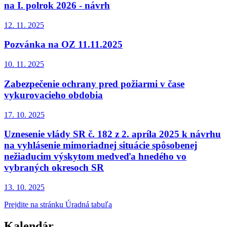
na I. polrok 2026 - návrh
12. 11.
2025
Pozvánka na OZ 11.11.2025
10. 11.
2025
Zabezpečenie ochrany pred požiarmi v čase
vykurovacieho obdobia
17. 10.
2025
Uznesenie vlády SR č. 182 z 2. apríla 2025 k návrhu
na vyhlásenie mimoriadnej situácie spôsobenej
nežiaducim výskytom medveďa hnedého vo
vybraných okresoch SR
13. 10.
2025
Prejdite na stránku Úradná tabuľa
Kalendár