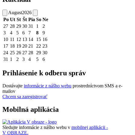
August
2026
Po
Ut
St
Št
Pia
So
Ne
27
28
29
30
31
1
2
3
4
5
6
7
8
9
10
11
12
13
14
15
16
17
18
19
20
21
22
23
24
25
26
27
28
29
30
31
1
2
3
4
5
6
Prihlásenie k odberu správ
Dostávajte
informácie z nášho webu
prostredníctvom SMS a e-
mailov
Chcem sa zaregistrovať
Mobilná aplikácia
Sledujte informácie z nášho webu v
mobilnej aplikácii -
V OBRAZE.