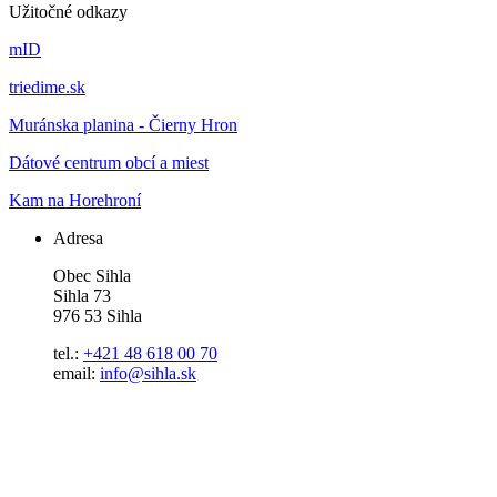
Užitočné odkazy
mID
triedime.sk
Muránska planina - Čierny Hron
Dátové centrum obcí a miest
Kam na Horehroní
Adresa
Obec Sihla
Sihla 73
976 53 Sihla
tel.:
+421 48 618 00 70
email:
info@sihla.sk