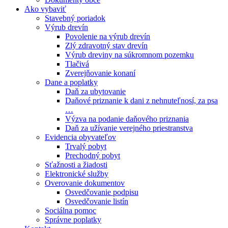
Ako vybaviť
Stavebný poriadok
Výrub drevín
Povolenie na výrub drevín
Zlý zdravotný stav drevín
Výrub dreviny na súkromnom pozemku
Tlačivá
Zverejňovanie konaní
Dane a poplatky
Daň za ubytovanie
Daňové priznanie k dani z nehnuteľnosí, za psa
…
Výzva na podanie daňového priznania
Daň za užívanie verejného priestranstva
Evidencia obyvateľov
Trvalý pobyt
Prechodný pobyt
Sťažnosti a žiadosti
Elektronické služby
Overovanie dokumentov
Osvedčovanie podpisu
Osvedčovanie listín
Sociálna pomoc
Správne poplatky