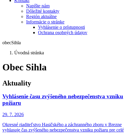
Kontakt
Napíšte nám
Dôležité kontakty
Región aktuálne
Informácie o stránke
Vyhlásenie o prístupnosti
Ochrana osobných údajov
obec
Sihla
Úvodná stránka
Obec Sihla
Aktuality
Vyhlásenie času zvýšeného nebezpečenstva vzniku
požiaru
29. 7.
2026
Okresné riaditeľstvo Hasičského a záchranného zboru v Brezne
vyhlasuje čas zvýšeného nebezpečenstva vzniku požiaru pre celé