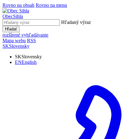
Rovno na obsah
Rovno na menu
Obec
Sihla
Hľadaný výraz
Hľadať
rozšírené vyhľadávanie
Mapa webu
RSS
SK
Slovensky
SK
Slovensky
EN
English