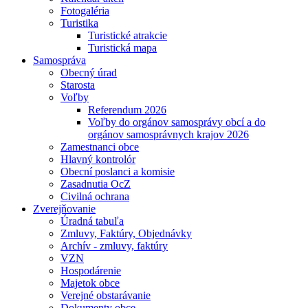
Fotogaléria
Turistika
Turistické atrakcie
Turistická mapa
Samospráva
Obecný úrad
Starosta
Voľby
Referendum 2026
Voľby do orgánov samosprávy obcí a do
orgánov samosprávnych krajov 2026
Zamestnanci obce
Hlavný kontrolór
Obecní poslanci a komisie
Zasadnutia OcZ
Civilná ochrana
Zverejňovanie
Úradná tabuľa
Zmluvy, Faktúry, Objednávky
Archív - zmluvy, faktúry
VZN
Hospodárenie
Majetok obce
Verejné obstarávanie
Dokumenty obce