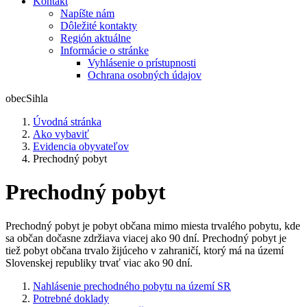
Kontakt
Napíšte nám
Dôležité kontakty
Región aktuálne
Informácie o stránke
Vyhlásenie o prístupnosti
Ochrana osobných údajov
obec
Sihla
Úvodná stránka
Ako vybaviť
Evidencia obyvateľov
Prechodný pobyt
Prechodný pobyt
Prechodný pobyt je pobyt občana mimo miesta trvalého pobytu, kde
sa občan dočasne zdržiava viacej ako 90 dní. Prechodný pobyt je
tiež pobyt občana trvalo žijúceho v zahraničí, ktorý má na území
Slovenskej republiky trvať viac ako 90 dní.
Nahlásenie prechodného pobytu na území SR
Potrebné doklady