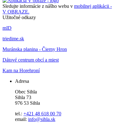
Sledujte informácie z nášho webu v
mobilnej aplikácii -
V OBRAZE.
Užitočné odkazy
mID
triedime.sk
Muránska planina - Čierny Hron
Dátové centrum obcí a miest
Kam na Horehroní
Adresa
Obec Sihla
Sihla 73
976 53 Sihla
tel.:
+421 48 618 00 70
email:
info@sihla.sk