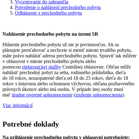
Vycestovanie do zahraničia
Potvrdenie o nahlásení prechodného pobytu
Odhlásenie z prechodného pobytu
Nahlásenie prechodného pobytu na území SR
Hlásenie prechodného pobytu už nie je povinnosťou. Ak sa
plánujete presťahovať a nechcete si meniť miesto trvalého pobytu,
máte právo nahlásiť adresu prechodného pobytu. Spraviť tak môžete
v ohlasovni v mieste prechodného pobytu alebo
pomocou
elektronickej služby
Centrálnej ohlasovne. Občan môže
nahlásiť prechodný pobyt za seba, rodinného príslušníka, dieťa
do 18 rokov, nezaopatrené dieťa od 18 do 25 rokov, dieťa do 18
rokov s ústavnou alebo ochrannou výchovou, občana pozbaveného
právnych úkonov alebo inú osobu. V prípade inej osoby musí
mať
úradne overené splnomocnenie
(
zrušenie splnomocnenia
).
Viac informácií
Potrebné doklady
Na prihlásenie prechodného pobytu v ohlasovni potrebujete: