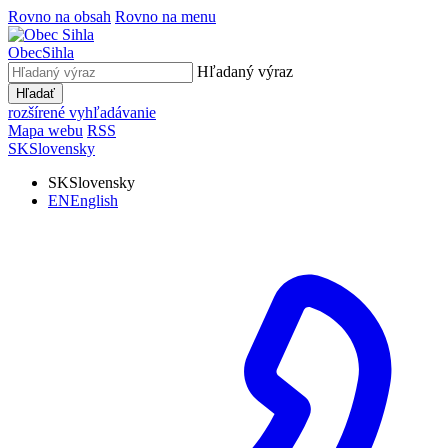
Rovno na obsah
Rovno na menu
Obec
Sihla
Hľadaný výraz
Hľadať
rozšírené vyhľadávanie
Mapa webu
RSS
SK
Slovensky
SK
Slovensky
EN
English