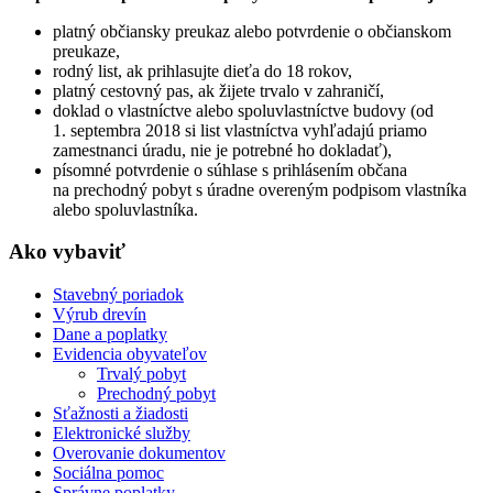
platný občiansky preukaz alebo potvrdenie o občianskom
preukaze,
rodný list, ak prihlasujte dieťa do 18 rokov,
platný cestovný pas, ak žijete trvalo v zahraničí,
doklad o vlastníctve alebo spoluvlastníctve budovy (od
1. septembra 2018 si list vlastníctva vyhľadajú priamo
zamestnanci úradu, nie je potrebné ho dokladať),
písomné potvrdenie o súhlase s prihlásením občana
na prechodný pobyt s úradne overeným podpisom vlastníka
alebo spoluvlastníka.
Ako vybaviť
Stavebný poriadok
Výrub drevín
Dane a poplatky
Evidencia obyvateľov
Trvalý pobyt
Prechodný pobyt
Sťažnosti a žiadosti
Elektronické služby
Overovanie dokumentov
Sociálna pomoc
Správne poplatky