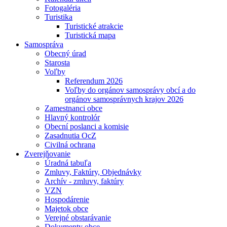
Fotogaléria
Turistika
Turistické atrakcie
Turistická mapa
Samospráva
Obecný úrad
Starosta
Voľby
Referendum 2026
Voľby do orgánov samosprávy obcí a do
orgánov samosprávnych krajov 2026
Zamestnanci obce
Hlavný kontrolór
Obecní poslanci a komisie
Zasadnutia OcZ
Civilná ochrana
Zverejňovanie
Úradná tabuľa
Zmluvy, Faktúry, Objednávky
Archív - zmluvy, faktúry
VZN
Hospodárenie
Majetok obce
Verejné obstarávanie
Dokumenty obce