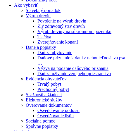
Ako vybaviť
Stavebný poriadok
Výrub drevín
Povolenie na výrub drevín
Zlý zdravotný stav drevín
Výrub dreviny na súkromnom pozemku
Tlačivá
Zverejňovanie konaní
Dane a poplatky
Daň za ubytovanie
Daňové priznanie k dani z nehnuteľnosí, za psa
…
Výzva na podanie daňového priznania
Daň za užívanie verejného priestranstva
Evidencia obyvateľov
Trvalý pobyt
Prechodný pobyt
Sťažnosti a žiadosti
Elektronické služby
Overovanie dokumentov
Osvedčovanie podpisu
Osvedčovanie listín
Sociálna pomoc
Správne poplatky