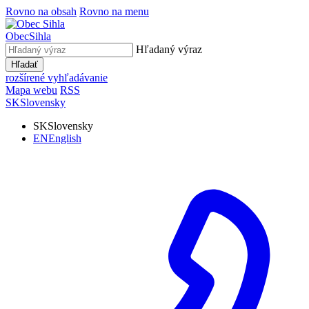
Rovno na obsah
Rovno na menu
Obec
Sihla
Hľadaný výraz
Hľadať
rozšírené vyhľadávanie
Mapa webu
RSS
SK
Slovensky
SK
Slovensky
EN
English