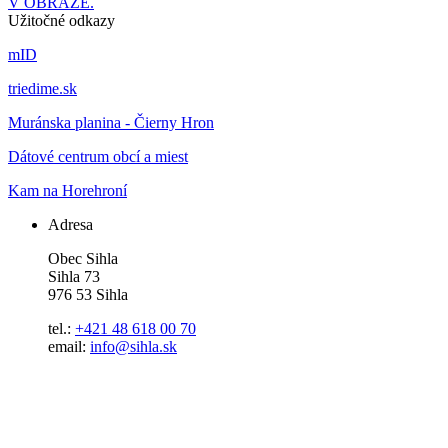
V OBRAZE.
Užitočné odkazy
mID
triedime.sk
Muránska planina - Čierny Hron
Dátové centrum obcí a miest
Kam na Horehroní
Adresa
Obec Sihla
Sihla 73
976 53 Sihla
tel.:
+421 48 618 00 70
email:
info@sihla.sk