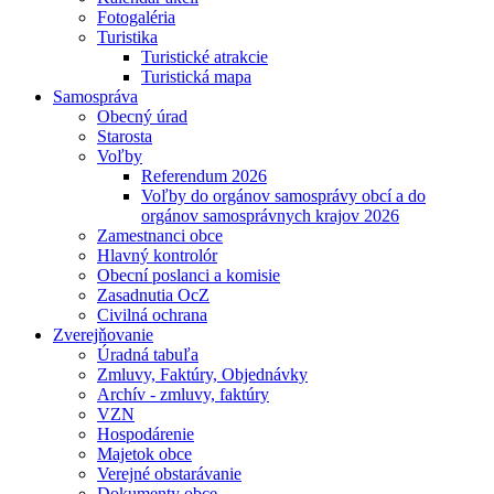
Fotogaléria
Turistika
Turistické atrakcie
Turistická mapa
Samospráva
Obecný úrad
Starosta
Voľby
Referendum 2026
Voľby do orgánov samosprávy obcí a do
orgánov samosprávnych krajov 2026
Zamestnanci obce
Hlavný kontrolór
Obecní poslanci a komisie
Zasadnutia OcZ
Civilná ochrana
Zverejňovanie
Úradná tabuľa
Zmluvy, Faktúry, Objednávky
Archív - zmluvy, faktúry
VZN
Hospodárenie
Majetok obce
Verejné obstarávanie
Dokumenty obce