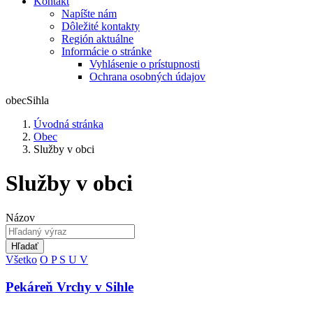
Kontakt
Napíšte nám
Dôležité kontakty
Región aktuálne
Informácie o stránke
Vyhlásenie o prístupnosti
Ochrana osobných údajov
obec
Sihla
Úvodná stránka
Obec
Služby v obci
Služby v obci
Názov
Hľadať
Všetko
O
P
S
U
V
Pekáreň Vrchy v Sihle