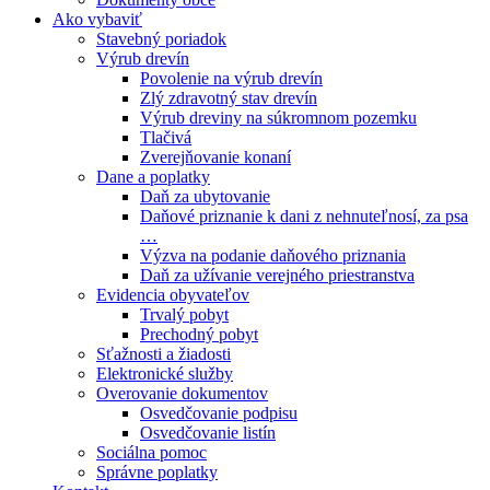
Ako vybaviť
Stavebný poriadok
Výrub drevín
Povolenie na výrub drevín
Zlý zdravotný stav drevín
Výrub dreviny na súkromnom pozemku
Tlačivá
Zverejňovanie konaní
Dane a poplatky
Daň za ubytovanie
Daňové priznanie k dani z nehnuteľnosí, za psa
…
Výzva na podanie daňového priznania
Daň za užívanie verejného priestranstva
Evidencia obyvateľov
Trvalý pobyt
Prechodný pobyt
Sťažnosti a žiadosti
Elektronické služby
Overovanie dokumentov
Osvedčovanie podpisu
Osvedčovanie listín
Sociálna pomoc
Správne poplatky