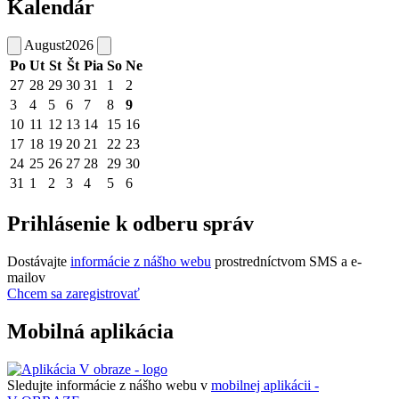
Kalendár
August
2026
Po
Ut
St
Št
Pia
So
Ne
27
28
29
30
31
1
2
3
4
5
6
7
8
9
10
11
12
13
14
15
16
17
18
19
20
21
22
23
24
25
26
27
28
29
30
31
1
2
3
4
5
6
Prihlásenie k odberu správ
Dostávajte
informácie z nášho webu
prostredníctvom SMS a e-
mailov
Chcem sa zaregistrovať
Mobilná aplikácia
Sledujte informácie z nášho webu v
mobilnej aplikácii -