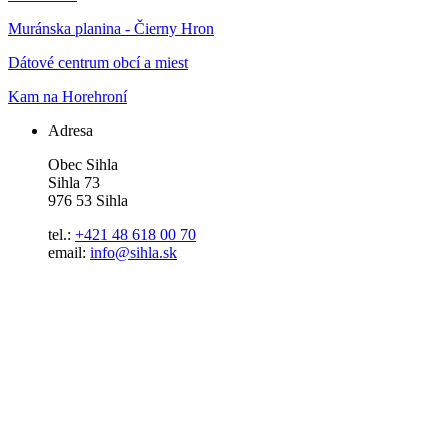
Muránska planina - Čierny Hron
Dátové centrum obcí a miest
Kam na Horehroní
Adresa
Obec Sihla
Sihla 73
976 53 Sihla
tel.:
+421 48 618 00 70
email:
info@sihla.sk