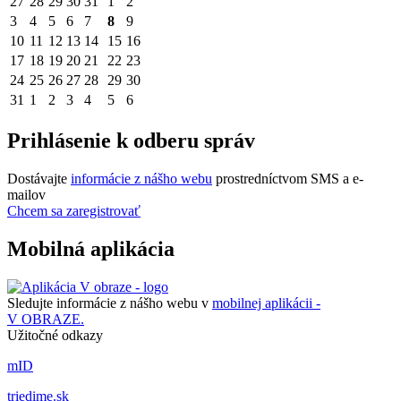
27
28
29
30
31
1
2
3
4
5
6
7
8
9
10
11
12
13
14
15
16
17
18
19
20
21
22
23
24
25
26
27
28
29
30
31
1
2
3
4
5
6
Prihlásenie k odberu správ
Dostávajte
informácie z nášho webu
prostredníctvom SMS a e-
mailov
Chcem sa zaregistrovať
Mobilná aplikácia
Sledujte informácie z nášho webu v
mobilnej aplikácii -
V OBRAZE.
Užitočné odkazy
mID
triedime.sk