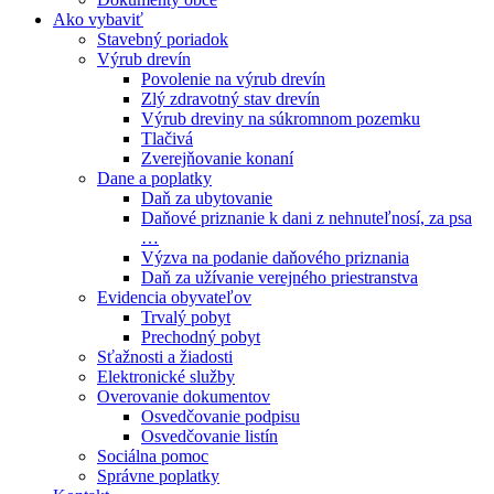
Ako vybaviť
Stavebný poriadok
Výrub drevín
Povolenie na výrub drevín
Zlý zdravotný stav drevín
Výrub dreviny na súkromnom pozemku
Tlačivá
Zverejňovanie konaní
Dane a poplatky
Daň za ubytovanie
Daňové priznanie k dani z nehnuteľnosí, za psa
…
Výzva na podanie daňového priznania
Daň za užívanie verejného priestranstva
Evidencia obyvateľov
Trvalý pobyt
Prechodný pobyt
Sťažnosti a žiadosti
Elektronické služby
Overovanie dokumentov
Osvedčovanie podpisu
Osvedčovanie listín
Sociálna pomoc
Správne poplatky