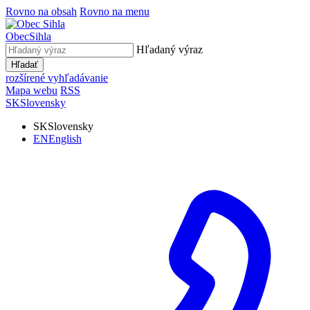
Rovno na obsah
Rovno na menu
Obec
Sihla
Hľadaný výraz
Hľadať
rozšírené vyhľadávanie
Mapa webu
RSS
SK
Slovensky
SK
Slovensky
EN
English