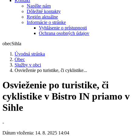
Kontakt
Napíšte nám
Dôležité kontakty
Región aktuálne
Informácie o stránke
Vyhlásenie o prístupnosti
Ochrana osobných údajov
obec
Sihla
Úvodná stránka
Obec
Služby v obci
Osvieženie po turistike, či cyklistike...
Osvieženie po turistike, či
cyklistike v Bistro IN priamo v
Sihle
-
Dátum vloženia:
14. 8. 2025 14:04