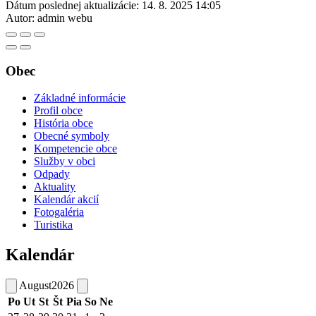
Dátum poslednej aktualizácie:
14. 8. 2025 14:05
Autor:
admin webu
Obec
Základné informácie
Profil obce
História obce
Obecné symboly
Kompetencie obce
Služby v obci
Odpady
Aktuality
Kalendár akcií
Fotogaléria
Turistika
Kalendár
August
2026
Po
Ut
St
Št
Pia
So
Ne