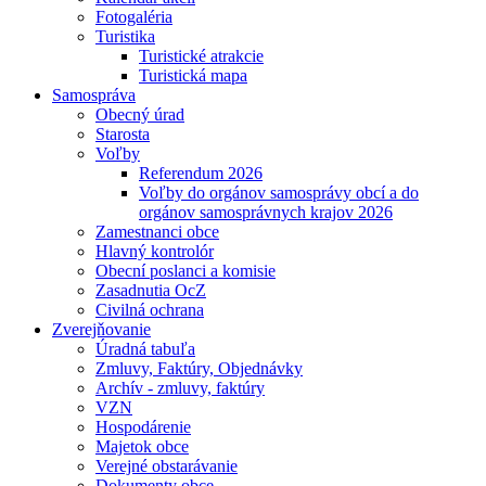
Fotogaléria
Turistika
Turistické atrakcie
Turistická mapa
Samospráva
Obecný úrad
Starosta
Voľby
Referendum 2026
Voľby do orgánov samosprávy obcí a do
orgánov samosprávnych krajov 2026
Zamestnanci obce
Hlavný kontrolór
Obecní poslanci a komisie
Zasadnutia OcZ
Civilná ochrana
Zverejňovanie
Úradná tabuľa
Zmluvy, Faktúry, Objednávky
Archív - zmluvy, faktúry
VZN
Hospodárenie
Majetok obce
Verejné obstarávanie
Dokumenty obce