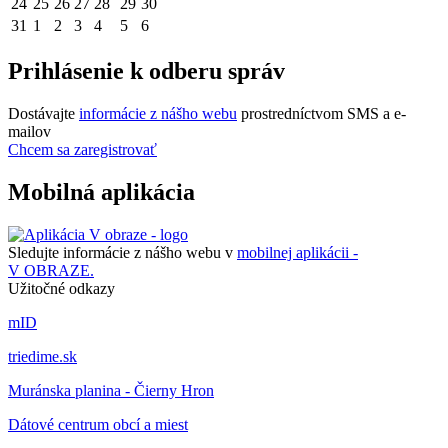
24
25
26
27
28
29
30
31
1
2
3
4
5
6
Prihlásenie k odberu správ
Dostávajte
informácie z nášho webu
prostredníctvom SMS a e-
mailov
Chcem sa zaregistrovať
Mobilná aplikácia
Sledujte informácie z nášho webu v
mobilnej aplikácii -
V OBRAZE.
Užitočné odkazy
mID
triedime.sk
Muránska planina - Čierny Hron
Dátové centrum obcí a miest