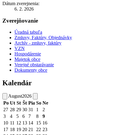
Dátum zverejnenia:
6. 2. 2026
Zverejňovanie
Úradná tabuľa
Zmluvy, Faktúry, Objednávky
Archív - zmluvy, faktúry
VZN
Hospodárenie
Majetok obce
Verejné obstarávanie
Dokumenty obce
Kalendár
August
2026
Po
Ut
St
Št
Pia
So
Ne
27
28
29
30
31
1
2
3
4
5
6
7
8
9
10
11
12
13
14
15
16
17
18
19
20
21
22
23