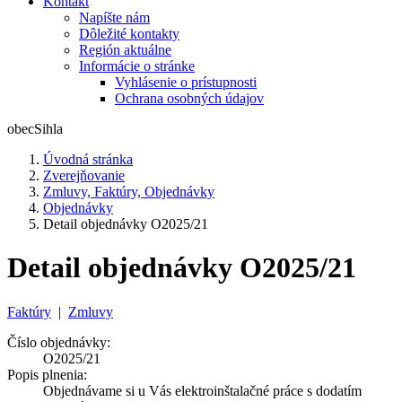
Kontakt
Napíšte nám
Dôležité kontakty
Región aktuálne
Informácie o stránke
Vyhlásenie o prístupnosti
Ochrana osobných údajov
obec
Sihla
Úvodná stránka
Zverejňovanie
Zmluvy, Faktúry, Objednávky
Objednávky
Detail objednávky O2025/21
Detail objednávky O2025/21
Faktúry
|
Zmluvy
Číslo objednávky:
O2025/21
Popis plnenia:
Objednávame si u Vás elektroinštalačné práce s dodatím