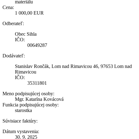
materiálu
Cena:
1 000,00 EUR
Odberateľ:
Obec Sihla
IČO:
00649287
Dodávateľ:
Stanislav Rončák, Lom nad Rimavicou 46, 97653 Lom nad
Rimavicou
IČO:
35311801
Meno podpisujúcej osoby:
Mgr. Katarína Kovácová
Funkcia podpisujúcej osoby:
starostka
Súvisiace faktúry:
Dátum vystavenia:
30. 9. 2025