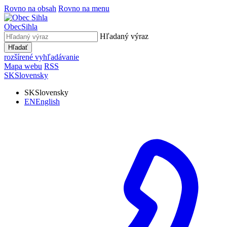
Rovno na obsah
Rovno na menu
Obec
Sihla
Hľadaný výraz
Hľadať
rozšírené vyhľadávanie
Mapa webu
RSS
SK
Slovensky
SK
Slovensky
EN
English