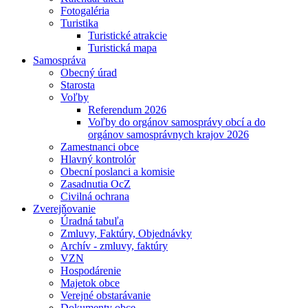
Fotogaléria
Turistika
Turistické atrakcie
Turistická mapa
Samospráva
Obecný úrad
Starosta
Voľby
Referendum 2026
Voľby do orgánov samosprávy obcí a do
orgánov samosprávnych krajov 2026
Zamestnanci obce
Hlavný kontrolór
Obecní poslanci a komisie
Zasadnutia OcZ
Civilná ochrana
Zverejňovanie
Úradná tabuľa
Zmluvy, Faktúry, Objednávky
Archív - zmluvy, faktúry
VZN
Hospodárenie
Majetok obce
Verejné obstarávanie
Dokumenty obce