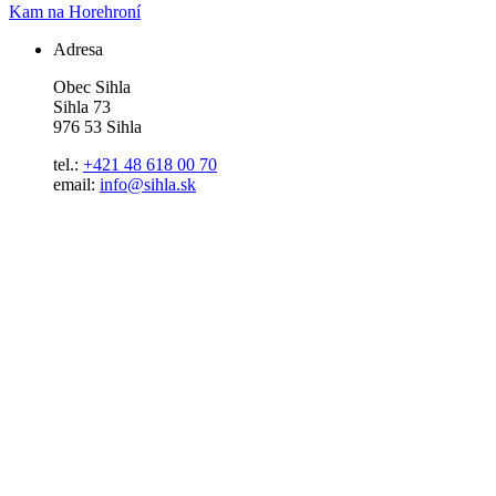
Kam na Horehroní
Adresa
Obec Sihla
Sihla 73
976 53 Sihla
tel.:
+421 48 618 00 70
email:
info@sihla.sk