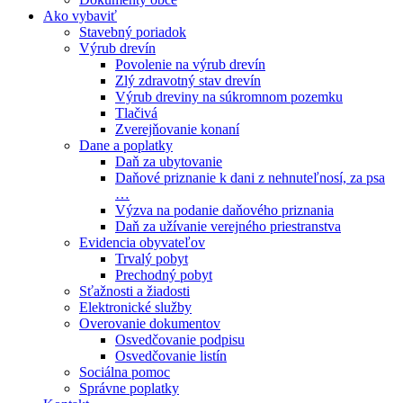
Ako vybaviť
Stavebný poriadok
Výrub drevín
Povolenie na výrub drevín
Zlý zdravotný stav drevín
Výrub dreviny na súkromnom pozemku
Tlačivá
Zverejňovanie konaní
Dane a poplatky
Daň za ubytovanie
Daňové priznanie k dani z nehnuteľnosí, za psa
…
Výzva na podanie daňového priznania
Daň za užívanie verejného priestranstva
Evidencia obyvateľov
Trvalý pobyt
Prechodný pobyt
Sťažnosti a žiadosti
Elektronické služby
Overovanie dokumentov
Osvedčovanie podpisu
Osvedčovanie listín
Sociálna pomoc
Správne poplatky