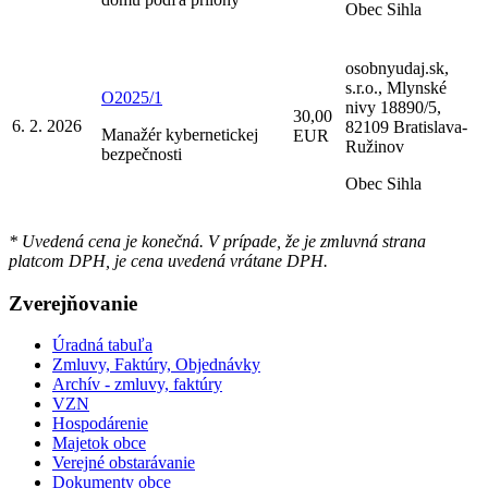
Obec Sihla
osobnyudaj.sk,
s.r.o., Mlynské
O2025/1
nivy 18890/5,
30,00
6. 2. 2026
82109 Bratislava-
Manažér kybernetickej
EUR
Ružinov
bezpečnosti
Obec Sihla
* Uvedená cena je konečná. V prípade, že je zmluvná strana
platcom DPH, je cena uvedená vrátane DPH.
Zverejňovanie
Úradná tabuľa
Zmluvy, Faktúry, Objednávky
Archív - zmluvy, faktúry
VZN
Hospodárenie
Majetok obce
Verejné obstarávanie
Dokumenty obce