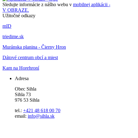
Sledujte informácie z nášho webu v
mobilnej aplikácii -
V OBRAZE.
Užitočné odkazy
mID
triedime.sk
Muránska planina - Čierny Hron
Dátové centrum obcí a miest
Kam na Horehroní
Adresa
Obec Sihla
Sihla 73
976 53 Sihla
tel.:
+421 48 618 00 70
email:
info@sihla.sk