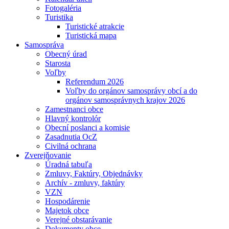
Fotogaléria
Turistika
Turistické atrakcie
Turistická mapa
Samospráva
Obecný úrad
Starosta
Voľby
Referendum 2026
Voľby do orgánov samosprávy obcí a do
orgánov samosprávnych krajov 2026
Zamestnanci obce
Hlavný kontrolór
Obecní poslanci a komisie
Zasadnutia OcZ
Civilná ochrana
Zverejňovanie
Úradná tabuľa
Zmluvy, Faktúry, Objednávky
Archív - zmluvy, faktúry
VZN
Hospodárenie
Majetok obce
Verejné obstarávanie
Dokumenty obce