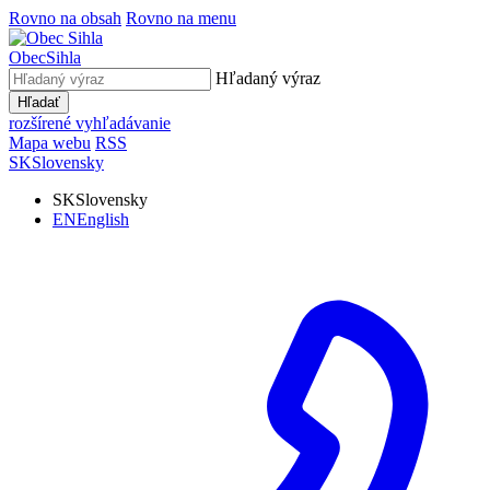
Rovno na obsah
Rovno na menu
Obec
Sihla
Hľadaný výraz
Hľadať
rozšírené vyhľadávanie
Mapa webu
RSS
SK
Slovensky
SK
Slovensky
EN
English