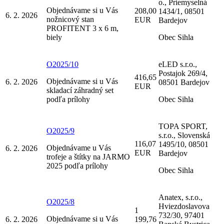
o., Priemyselná
Objednávame si u Vás
208,00
1434/1, 08501
6. 2. 2026
nožnicový stan
EUR
Bardejov
PROFITENT 3 x 6 m,
biely
Obec Sihla
O2025/10
eLED s.r.o.,
Postajok 269/4,
416,65
Objednávame si u Vás
6. 2. 2026
08501 Bardejov
EUR
skladací záhradný set
podľa prílohy
Obec Sihla
TOPA SPORT,
O2025/9
s.r.o., Slovenská
116,07
1495/10, 08501
Objednávame u Vás
6. 2. 2026
EUR
Bardejov
trofeje a štítky na JARMO
2025 podľa prílohy
Obec Sihla
Anatex, s.r.o.,
O2025/8
Hviezdoslavova
1
732/30, 97401
Objednávame si u Vás
6. 2. 2026
199,76