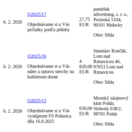
pandrlak
O2025/17
advertising, s. r. o.,
27,75
Pezinská 5104,
6. 2. 2026
Objednávame si u Vás
EUR
90101 Malacky
pečiatky podľa prílohy
Obec Sihla
Stanislav Rončák,
O2025/16
Lom nad
4
Rimavicou 46,
Objednávame si u Vás
6. 2. 2026
820,00
97653 Lom nad
náter a opravu strechy na
EUR
Rimavicou
kultúrnom dome
Obec Sihla
Mestský záujmový
O2025/15
klub Poltár,
650,00
Slobody 638/2,
Objednávame si u Vás
6. 2. 2026
EUR
98701 Poltár
vystúpenie FS Poltarica
dňa 16.8.2025
Obec Sihla