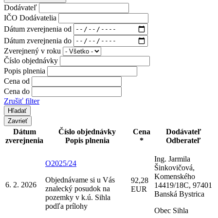
Dodávateľ
IČO Dodávatelia
Dátum zverejnenia od
Dátum zverejnenia do
Zverejnený v roku
Číslo objednávky
Popis plnenia
Cena od
Cena do
Zrušiť filter
Zavrieť
Dátum
Číslo objednávky
Cena
Dodávateľ
zverejnenia
Popis plnenia
*
Odberateľ
Ing. Jarmila
O2025/24
Šinkovičová,
Komenského
Objednávame si u Vás
92,28
6. 2. 2026
14419/18C, 97401
znalecký posudok na
EUR
Banská Bystrica
pozemky v k.ú. Sihla
podľa prílohy
Obec Sihla