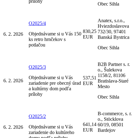
prílohy
Obec Sihla
Anatex, s.r.o.,
O2025/4
Hviezdoslavova
830,25
732/30, 97401
Objednávame si u Vás 150
6. 2. 2026
EUR
Banská Bystrica
ks retro hrnčekov s
potlačou
Obec Sihla
B2B Partner s. r.
O2025/3
o., Šulekova
1158/2, 81106
Objednávame si u Vás
537,51
6. 2. 2026
Bratislava-Staré
zariadenie pre obecný úrad
EUR
Mesto
a kultúrny dom podľa
prílohy
Obec Sihla
B-commerce, s. r.
O2025/2
o., Stöcklova
641,14
60/19, 08501
Objednávame si u Vás
6. 2. 2026
EUR
Bardejov
zariadenie do kultúreho
domu podľa prílohy