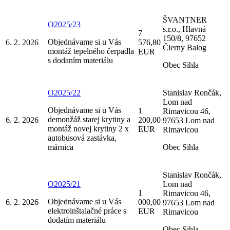
ŠVANTNER
O2025/23
s.r.o., Hlavná
7
150/8, 97652
Objednávame si u Vás
6. 2. 2026
576,80
Čierny Balog
montáž tepelného čerpadla
EUR
s dodaním materiálu
Obec Sihla
O2025/22
Stanislav Rončák,
Lom nad
Objednávame si u Vás
1
Rimavicou 46,
demonžáž starej krytiny a
6. 2. 2026
200,00
97653 Lom nad
montáž novej krytiny 2 x
EUR
Rimavicou
autobusová zastávka,
márnica
Obec Sihla
Stanislav Rončák,
O2025/21
Lom nad
1
Rimavicou 46,
Objednávame si u Vás
6. 2. 2026
000,00
97653 Lom nad
elektroinštalačné práce s
EUR
Rimavicou
dodatím materiálu
Obec Sihla