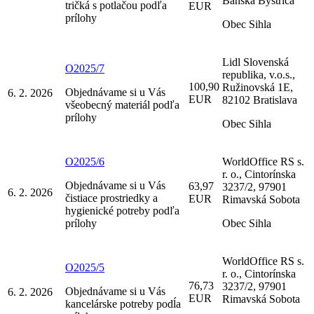
Banská Bystrica
tričká s potlačou podľa
EUR
prílohy
Obec Sihla
Lidl Slovenská
O2025/7
republika, v.o.s.,
100,90
Ružinovská 1E,
Objednávame si u Vás
6. 2. 2026
EUR
82102 Bratislava
všeobecný materiál podľa
prílohy
Obec Sihla
O2025/6
WorldOffice RS s.
r. o., Cintorínska
Objednávame si u Vás
63,97
3237/2, 97901
6. 2. 2026
čistiace prostriedky a
EUR
Rimavská Sobota
hygienické potreby podľa
prílohy
Obec Sihla
WorldOffice RS s.
O2025/5
r. o., Cintorínska
76,73
3237/2, 97901
Objednávame si u Vás
6. 2. 2026
EUR
Rimavská Sobota
kancelárske potreby podĺa