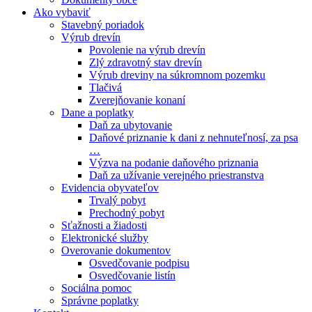
Ako vybaviť
Stavebný poriadok
Výrub drevín
Povolenie na výrub drevín
Zlý zdravotný stav drevín
Výrub dreviny na súkromnom pozemku
Tlačivá
Zverejňovanie konaní
Dane a poplatky
Daň za ubytovanie
Daňové priznanie k dani z nehnuteľnosí, za psa
…
Výzva na podanie daňového priznania
Daň za užívanie verejného priestranstva
Evidencia obyvateľov
Trvalý pobyt
Prechodný pobyt
Sťažnosti a žiadosti
Elektronické služby
Overovanie dokumentov
Osvedčovanie podpisu
Osvedčovanie listín
Sociálna pomoc
Správne poplatky