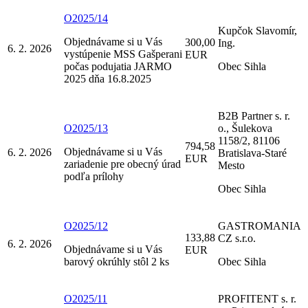
O2025/14
Kupčok Slavomír,
Objednávame si u Vás
300,00
Ing.
6. 2. 2026
vystúpenie MSS Gašperani
EUR
počas podujatia JARMO
Obec Sihla
2025 dňa 16.8.2025
B2B Partner s. r.
O2025/13
o., Šulekova
1158/2, 81106
794,58
Objednávame si u Vás
6. 2. 2026
Bratislava-Staré
EUR
zariadenie pre obecný úrad
Mesto
podľa prílohy
Obec Sihla
O2025/12
GASTROMANIA
133,88
CZ s.r.o.
6. 2. 2026
Objednávame si u Vás
EUR
barový okrúhly stôl 2 ks
Obec Sihla
O2025/11
PROFITENT s. r.