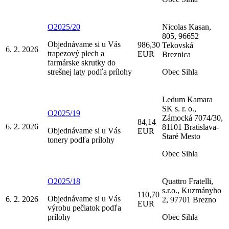
O2025/20
Nicolas Kasan,
805, 96652
Objednávame si u Vás
986,30
Tekovská
6. 2. 2026
trapezový plech a
EUR
Breznica
farmárske skrutky do
strešnej laty podľa prílohy
Obec Sihla
Ledum Kamara
SK s. r. o.,
O2025/19
Zámocká 7074/30,
84,14
6. 2. 2026
81101 Bratislava-
Objednávame si u Vás
EUR
Staré Mesto
tonery podľa prílohy
Obec Sihla
O2025/18
Quattro Fratelli,
s.r.o., Kuzmányho
110,70
Objednávame si u Vás
6. 2. 2026
2, 97701 Brezno
EUR
výrobu pečiatok podľa
prílohy
Obec Sihla