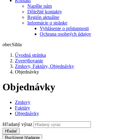
Kontakt
Napíšte nám
Dôležité kontakty
Región aktuálne
Informácie o stránke
Vyhlásenie o prístupnosti
Ochrana osobných údajov
obec
Sihla
Úvodná stránka
Zverejňovanie
Zmluvy, Faktúry, Objednávky
Objednávky
Objednávky
Zmluvy
Faktúry
Objednávky
Hľadaný výraz
Hľadať
Rozšírené hľadanie