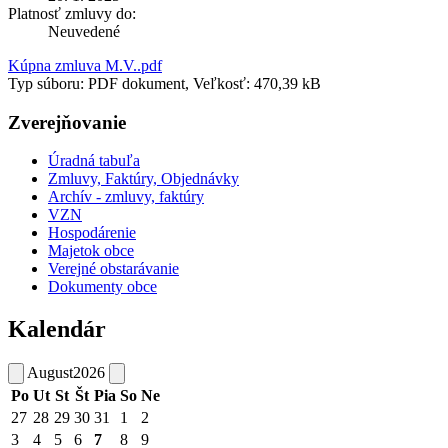
Platnosť zmluvy do:
Neuvedené
Kúpna zmluva M.V..pdf
Typ súboru: PDF dokument, Veľkosť: 470,39 kB
Zverejňovanie
Úradná tabuľa
Zmluvy, Faktúry, Objednávky
Archív - zmluvy, faktúry
VZN
Hospodárenie
Majetok obce
Verejné obstarávanie
Dokumenty obce
Kalendár
August
2026
Po
Ut
St
Št
Pia
So
Ne
27
28
29
30
31
1
2
3
4
5
6
7
8
9