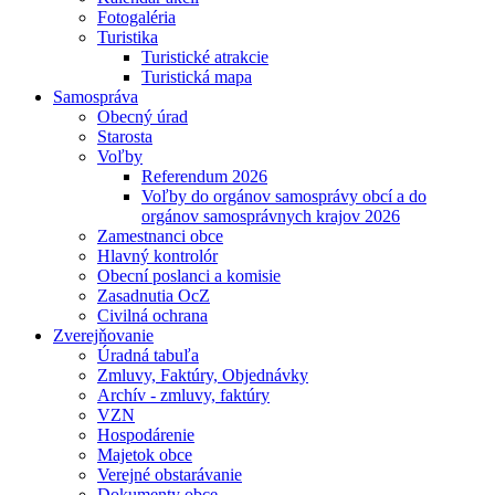
Fotogaléria
Turistika
Turistické atrakcie
Turistická mapa
Samospráva
Obecný úrad
Starosta
Voľby
Referendum 2026
Voľby do orgánov samosprávy obcí a do
orgánov samosprávnych krajov 2026
Zamestnanci obce
Hlavný kontrolór
Obecní poslanci a komisie
Zasadnutia OcZ
Civilná ochrana
Zverejňovanie
Úradná tabuľa
Zmluvy, Faktúry, Objednávky
Archív - zmluvy, faktúry
VZN
Hospodárenie
Majetok obce
Verejné obstarávanie
Dokumenty obce