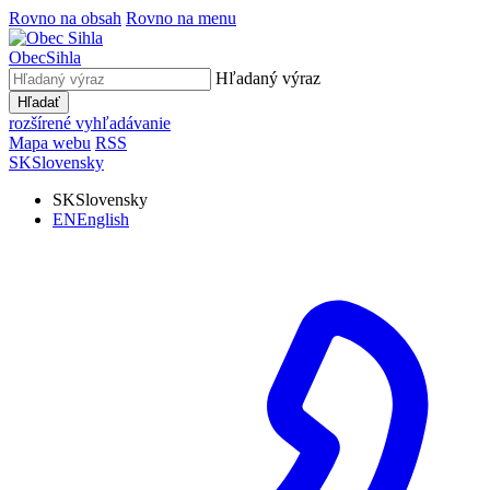
Rovno na obsah
Rovno na menu
Obec
Sihla
Hľadaný výraz
Hľadať
rozšírené vyhľadávanie
Mapa webu
RSS
SK
Slovensky
SK
Slovensky
EN
English