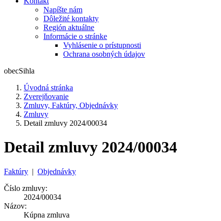
Kontakt
Napíšte nám
Dôležité kontakty
Región aktuálne
Informácie o stránke
Vyhlásenie o prístupnosti
Ochrana osobných údajov
obec
Sihla
Úvodná stránka
Zverejňovanie
Zmluvy, Faktúry, Objednávky
Zmluvy
Detail zmluvy 2024/00034
Detail zmluvy 2024/00034
Faktúry
|
Objednávky
Číslo zmluvy:
2024/00034
Názov:
Kúpna zmluva