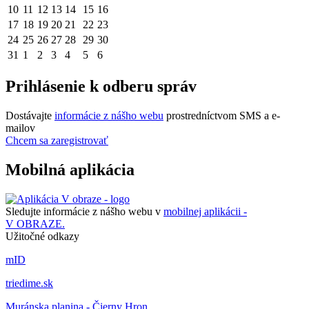
10
11
12
13
14
15
16
17
18
19
20
21
22
23
24
25
26
27
28
29
30
31
1
2
3
4
5
6
Prihlásenie k odberu správ
Dostávajte
informácie z nášho webu
prostredníctvom SMS a e-
mailov
Chcem sa zaregistrovať
Mobilná aplikácia
Sledujte informácie z nášho webu v
mobilnej aplikácii -
V OBRAZE.
Užitočné odkazy
mID
triedime.sk
Muránska planina - Čierny Hron