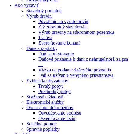
Ako vybaviť
Stavebný poriadok
Výrub drevín
Povolenie na výrub drevín
Zlý zdravotný stav drevín
Výrub dreviny na súkromnom pozemku
Tlačivá
Zverejňovanie konaní
Dane a poplatky
Daň za ubytovanie
Daňové priznanie k dani z nehnuteľnosí, za psa
…
Výzva na podanie daňového priznania
Daň za užívanie verejného priestranstva
Evidencia obyvateľov
Trvalý pobyt
Prechodný pobyt
Sťažnosti a žiadosti
Elektronické služby
Overovanie dokumentov
Osvedčovanie podpisu
Osvedčovanie listín
Sociálna pomoc
Správne poplatky