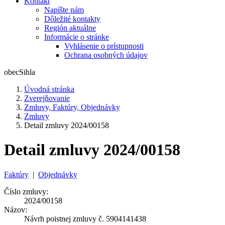
Kontakt
Napíšte nám
Dôležité kontakty
Región aktuálne
Informácie o stránke
Vyhlásenie o prístupnosti
Ochrana osobných údajov
obec
Sihla
Úvodná stránka
Zverejňovanie
Zmluvy, Faktúry, Objednávky
Zmluvy
Detail zmluvy 2024/00158
Detail zmluvy 2024/00158
Faktúry
|
Objednávky
Číslo zmluvy:
2024/00158
Názov:
Návrh poistnej zmluvy č. 5904141438