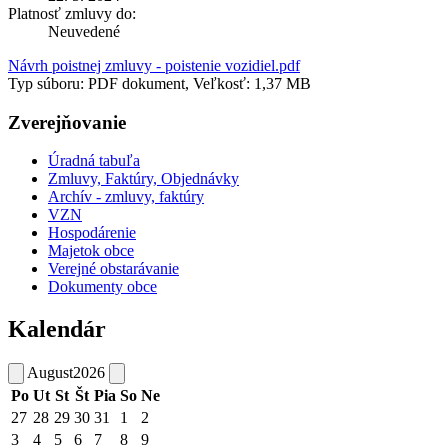
Platnosť zmluvy do:
Neuvedené
Návrh poistnej zmluvy - poistenie vozidiel.pdf
Typ súboru: PDF dokument, Veľkosť: 1,37 MB
Zverejňovanie
Úradná tabuľa
Zmluvy, Faktúry, Objednávky
Archív - zmluvy, faktúry
VZN
Hospodárenie
Majetok obce
Verejné obstarávanie
Dokumenty obce
Kalendár
August
2026
Po
Ut
St
Št
Pia
So
Ne
27
28
29
30
31
1
2
3
4
5
6
7
8
9