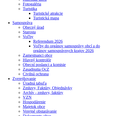
Fotogaléria
Turistika
Turistické atrakcie
Turistická mapa
Samospráva
Obecný úrad
Starosta
Voľby
Referendum 2026
Voľby do orgánov samosprávy obcí a do
orgánov samosprávnych krajov 2026
Zamestnanci obce
Hlavný kontrolór
Obecní poslanci a komisie
Zasadnutia OcZ
Civilná ochrana
Zverejňovanie
Úradná tabuľa
Zmluvy, Faktúry, Objednávky
Archív - zmluvy, faktúry
VZN
Hospodárenie
Majetok obce
Verejné obstarávanie
Dokumenty obce