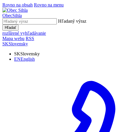
Rovno na obsah
Rovno na menu
Obec
Sihla
Hľadaný výraz
Hľadať
rozšírené vyhľadávanie
Mapa webu
RSS
SK
Slovensky
SK
Slovensky
EN
English