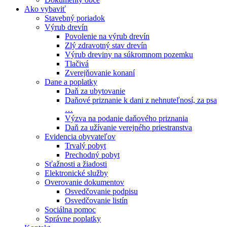
Ako vybaviť
Stavebný poriadok
Výrub drevín
Povolenie na výrub drevín
Zlý zdravotný stav drevín
Výrub dreviny na súkromnom pozemku
Tlačivá
Zverejňovanie konaní
Dane a poplatky
Daň za ubytovanie
Daňové priznanie k dani z nehnuteľnosí, za psa
…
Výzva na podanie daňového priznania
Daň za užívanie verejného priestranstva
Evidencia obyvateľov
Trvalý pobyt
Prechodný pobyt
Sťažnosti a žiadosti
Elektronické služby
Overovanie dokumentov
Osvedčovanie podpisu
Osvedčovanie listín
Sociálna pomoc
Správne poplatky