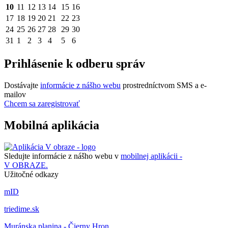
10
11
12
13
14
15
16
17
18
19
20
21
22
23
24
25
26
27
28
29
30
31
1
2
3
4
5
6
Prihlásenie k odberu správ
Dostávajte
informácie z nášho webu
prostredníctvom SMS a e-
mailov
Chcem sa zaregistrovať
Mobilná aplikácia
Sledujte informácie z nášho webu v
mobilnej aplikácii -
V OBRAZE.
Užitočné odkazy
mID
triedime.sk
Muránska planina - Čierny Hron