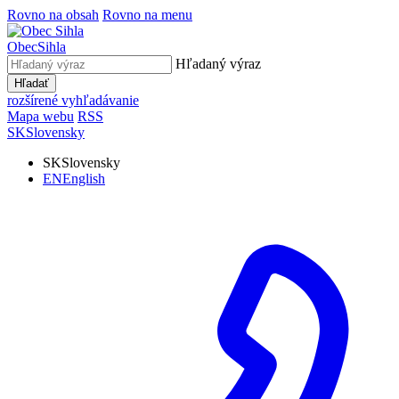
Rovno na obsah
Rovno na menu
Obec
Sihla
Hľadaný výraz
Hľadať
rozšírené vyhľadávanie
Mapa webu
RSS
SK
Slovensky
SK
Slovensky
EN
English