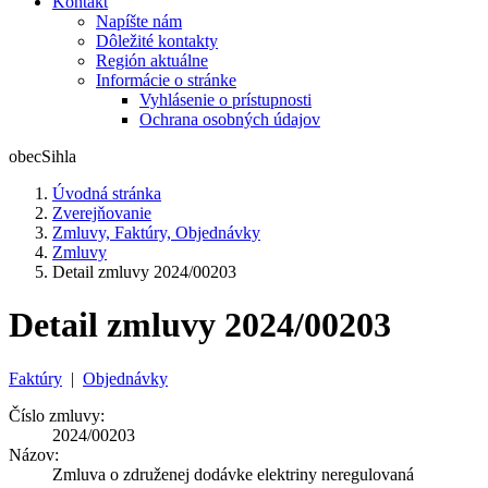
Kontakt
Napíšte nám
Dôležité kontakty
Región aktuálne
Informácie o stránke
Vyhlásenie o prístupnosti
Ochrana osobných údajov
obec
Sihla
Úvodná stránka
Zverejňovanie
Zmluvy, Faktúry, Objednávky
Zmluvy
Detail zmluvy 2024/00203
Detail zmluvy 2024/00203
Faktúry
|
Objednávky
Číslo zmluvy:
2024/00203
Názov:
Zmluva o združenej dodávke elektriny neregulovaná