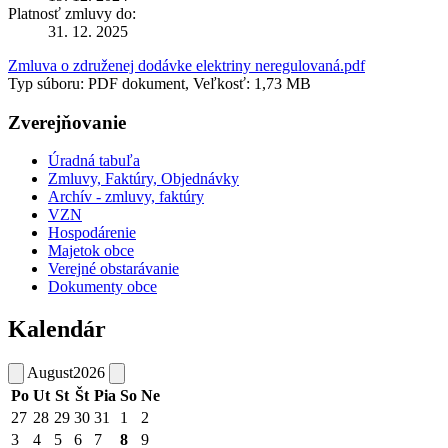
Platnosť zmluvy do:
31. 12. 2025
Zmluva o združenej dodávke elektriny neregulovaná.pdf
Typ súboru: PDF dokument, Veľkosť: 1,73 MB
Zverejňovanie
Úradná tabuľa
Zmluvy, Faktúry, Objednávky
Archív - zmluvy, faktúry
VZN
Hospodárenie
Majetok obce
Verejné obstarávanie
Dokumenty obce
Kalendár
August
2026
Po
Ut
St
Št
Pia
So
Ne
27
28
29
30
31
1
2
3
4
5
6
7
8
9