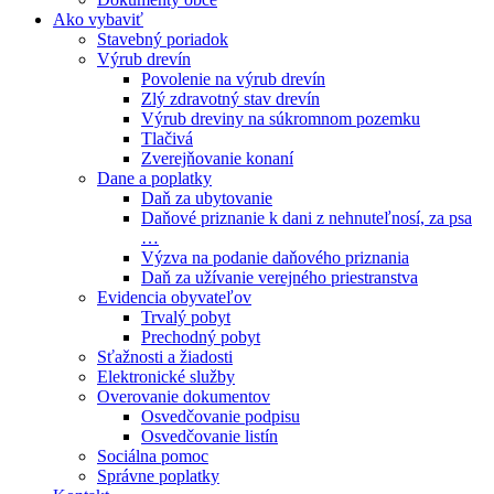
Ako vybaviť
Stavebný poriadok
Výrub drevín
Povolenie na výrub drevín
Zlý zdravotný stav drevín
Výrub dreviny na súkromnom pozemku
Tlačivá
Zverejňovanie konaní
Dane a poplatky
Daň za ubytovanie
Daňové priznanie k dani z nehnuteľnosí, za psa
…
Výzva na podanie daňového priznania
Daň za užívanie verejného priestranstva
Evidencia obyvateľov
Trvalý pobyt
Prechodný pobyt
Sťažnosti a žiadosti
Elektronické služby
Overovanie dokumentov
Osvedčovanie podpisu
Osvedčovanie listín
Sociálna pomoc
Správne poplatky