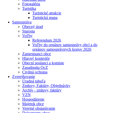
Fotogaléria
Turistika
Turistické atrakcie
Turistická mapa
Samospráva
Obecný úrad
Starosta
Voľby
Referendum 2026
Voľby do orgánov samosprávy obcí a do
orgánov samosprávnych krajov 2026
Zamestnanci obce
Hlavný kontrolór
Obecní poslanci a komisie
Zasadnutia OcZ
Civilná ochrana
Zverejňovanie
Úradná tabuľa
Zmluvy, Faktúry, Objednávky
Archív - zmluvy, faktúry
VZN
Hospodárenie
Majetok obce
Verejné obstarávanie
Dokumenty obce