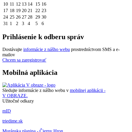
10
11
12
13
14
15
16
17
18
19
20
21
22
23
24
25
26
27
28
29
30
31
1
2
3
4
5
6
Prihlásenie k odberu správ
Dostávajte
informácie z nášho webu
prostredníctvom SMS a e-
mailov
Chcem sa zaregistrovať
Mobilná aplikácia
Sledujte informácie z nášho webu v
mobilnej aplikácii -
V OBRAZE.
Užitočné odkazy
mID
triedime.sk
Muránska planina - Čierny Hron